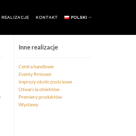
REALIZACJE
KONTAKT
POLSKI
Inne realizacje
Centra handlowe
Eventy firmowe
Imprezy okolicznościowe
Otwarcia obiektów
.
Premiery produktów
Wystawy