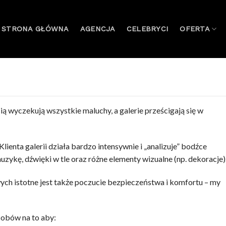
STRONA GŁÓWNA
AGENCJA
CELEBRYCI
OFERTA
ią wyczekują wszystkie maluchy, a galerie prześcigają się w
enta galerii działa bardzo intensywnie i „analizuje” bodźce
 muzykę, dźwięki w tle oraz różne elementy wizualne (np. dekoracje)
ch istotne jest także poczucie bezpieczeństwa i komfortu – my
obów na to aby: